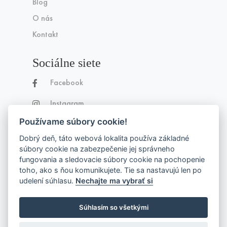
Blog
O nás
Kontakt
Sociálne siete
Facebook
Instagram
Používame súbory cookie!
Dobrý deň, táto webová lokalita používa základné
súbory cookie na zabezpečenie jej správneho
fungovania a sledovacie súbory cookie na pochopenie
toho, ako s ňou komunikujete. Tie sa nastavujú len po
Made with
by
Lemonbee.sk
udelení súhlasu.
Nechajte ma vybrať si
Súhlasím so všetkými
© 2026 Moyom, s. r. o. Všetky práva
vyhradené