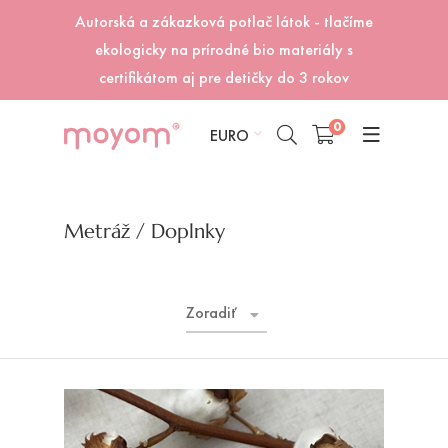
Autorská a zákazková potlač látok - tlačíme
ekologicky na prírodné bio materiály s
certifikátom aj pre detičky do 3 rokov
0
EURO
Metráž
/ Doplnky
Zoradiť