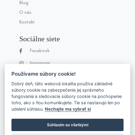
Blog
O nás
Kontakt
Sociálne siete
Facebook
Instagram
Používame súbory cookie!
Dobrý deň, táto webová lokalita používa základné
súbory cookie na zabezpečenie jej správneho
fungovania a sledovacie súbory cookie na pochopenie
toho, ako s ňou komunikujete. Tie sa nastavujú len po
Made with
by
Lemonbee.sk
udelení súhlasu.
Nechajte ma vybrať si
Súhlasím so všetkými
© 2026 Moyom, s. r. o. Všetky práva